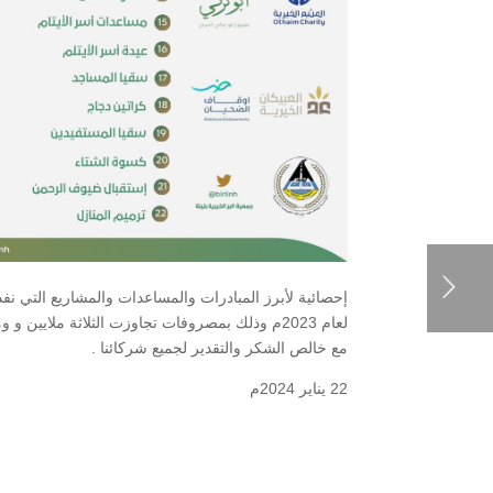
إحصائية لأبرز المبادرات والمساعدات والمشاريع التي نفذ
لعام 2023م وذلك بمصروفات تجاوزت الثلاثة ملايين و ومئتان وخمسة وعشرون الف ريال
مع خالص الشكر والتقدير لجميع شركائنا .
22 يناير 2024م