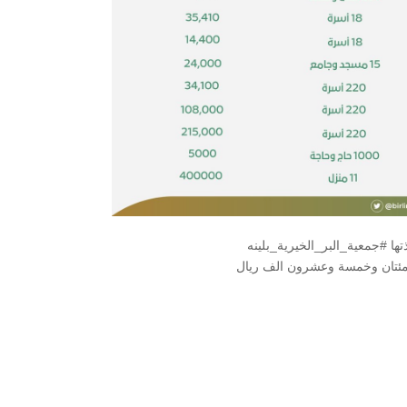
تها #جمعية_البر_الخيرية_بلينه