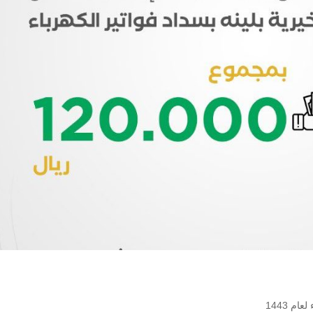
م 1443