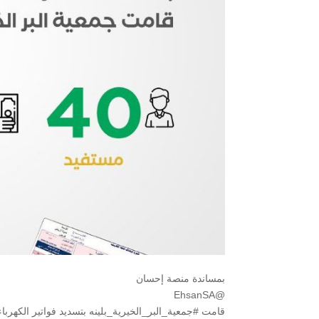
بمساندة منصة إحسان
@EhsanSA
قامت #جمعية_البر_الخيرية_بلينه بتسديد فواتير الكهرباء لعا