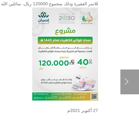
للاسر الفقيرة وذلك بمجموع 120000 ريال، سائلين الله أن يجزل لهم وللمحسنين الأجر والمثوبة.
27 أكتوبر 2021م