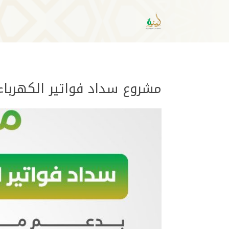
مشروع سداد فواتير الكهرباء لعام 1443هـ بدعم من م