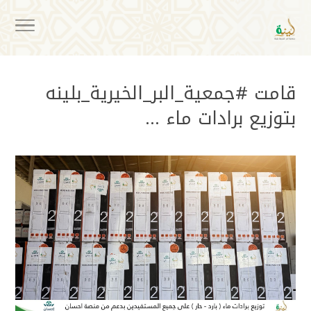
قامت #جمعية_البر_الخيرية_بلينه
بتوزيع برادات ماء …