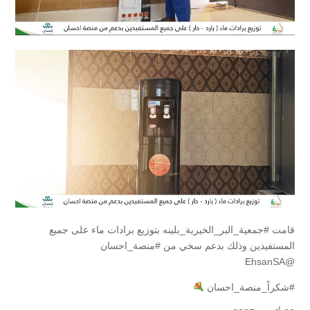
قامت #جمعية_البر_الخيرية_بلينه بتوزيع برادات ماء على جميع
المستفيدين وذلك بدعم سخي من #منصة_احسان
@EhsanSA
#شكراً_منصة_احسان