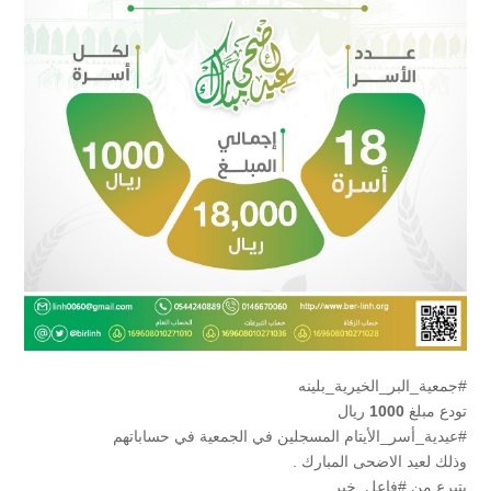
#جمعية_البر_الخيرية_بلينه
تودع مبلغ
1000
ريال
#عيدية_أسر_الأيتام المسجلين في الجمعية في حساباتهم
وذلك لعيد الاضحى المبارك .
بتبرع من #فاعل_خير