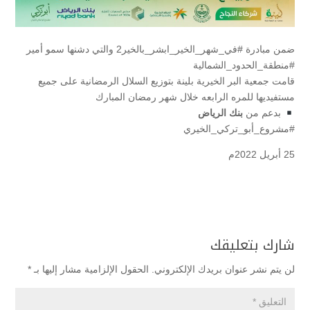
ضمن مبادرة #في_شهر_الخير_ابشر_بالخير2 والتي دشنها سمو أمير
#منطقة_الحدود_الشمالية
قامت جمعية البر الخيرية بلينة بتوزيع السلال الرمضانية على جميع
مستفيديها للمره الرابعه خلال شهر رمضان المبارك
بدعم من
بنك الرياض
#مشروع_أبو_تركي_الخيري
25 أبريل 2022م
شارك بتعليقك
لن يتم نشر عنوان بريدك الإلكتروني.
الحقول الإلزامية مشار إليها بـ
*