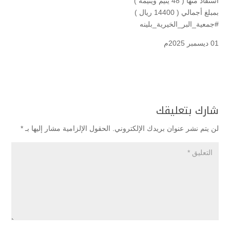
استفاد منها ( 48 يتيم ويتيمة )
بمبلغ أجمالي ( 14400 ريال )
#جمعية_البر_الخيرية_بلينه
01 ديسمبر 2025م
شارك بتعليقك
لن يتم نشر عنوان بريدك الإلكتروني.
الحقول الإلزامية مشار إليها بـ
*