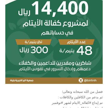
فضل من الله سبحانه وتعالى؛
ثم بدعم من الكافلين والكافلات :
تم إيداع #كفالة_الايتام لشهر #نوفمبر