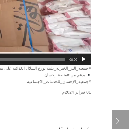
00:00
#جمعية_البر_الخيرية_بلينة توزع السلال الغذائية على مست
بدعم من #منصة_إحسان
#جمعية_الإحسان_للخدمات_الاجتماعية
01 فبراير 2024م