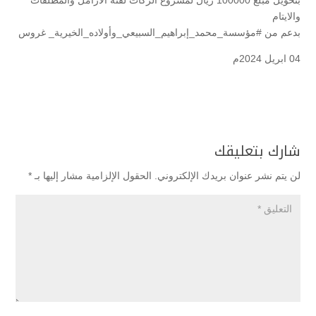
بتحويل مبلغ 100000 ريال لمشروع الزكات لفئة الارامل والمطلقات
والايتام
بدعم من #مؤسسة_محمد_إبراهيم_السبيعي_وأولاده_الخيرية_ غروس
04 ابريل 2024م
شارك بتعليقك
لن يتم نشر عنوان بريدك الإلكتروني.
الحقول الإلزامية مشار إليها بـ
*