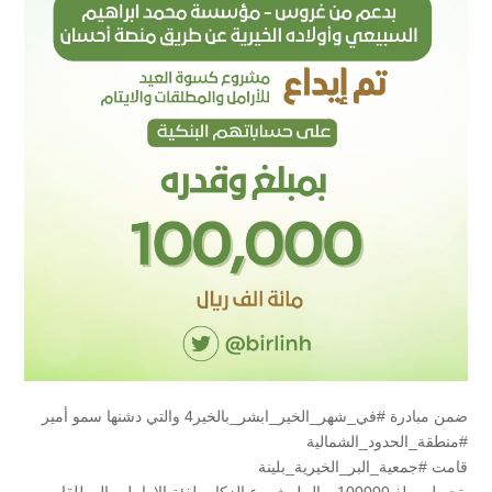
ضمن مبادرة #في_شهر_الخير_ابشر_بالخير4 والتي دشنها سمو أمير
#منطقة_الحدود_الشمالية
قامت #جمعية_البر_الخيرية_بلينة