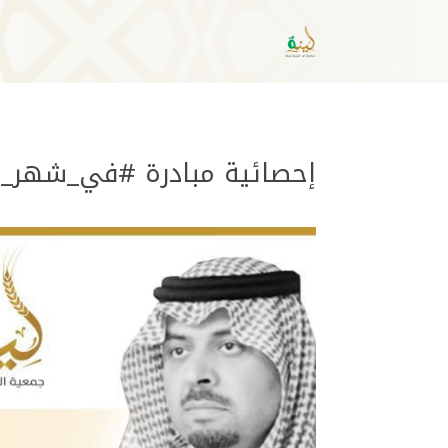
إحصائية مبادرة #في_شهر_الخير_ابشر_بالخير