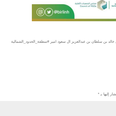
خالد بن سلطان بن عبدالعزيز ال سعود امير #منطقة_الحدود_الشمالية
ار إليها بـ
*