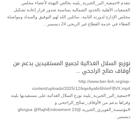
تتقدم #جمعية_البر_الخيرية_بلينه بخالص التهنئة لأعضاء مجلس
الجمعيات الأهلية بالحدود الشمالية بمناسبة صدور قرار إعادة تشكيل
مجلس الإدارة لدورته الثانية، سائلين الله لهم التوفيق والسداد ومواصلة
العطاء في خدمة القطاع غير الربحي 24 ديسمبر...
توزيع السلال الغذائية لجميع المستفيدين بدعم من
أوقاف صالح الراجحي …
http://www.ber-linh.org/wp-
content/uploads/2025/12/kqeAya6r6hImFBVX.mp4
#جمعية_البر_الخيرية_بلينة توزع السلال الغذائية على مستفيديها بلينه
وقراها بدعم من #أوقاف_صالح_الراجحي و
#مؤسسة_الغويري_الخيرية @gforgsa @RajhiEndowment 23
ديسمبر...