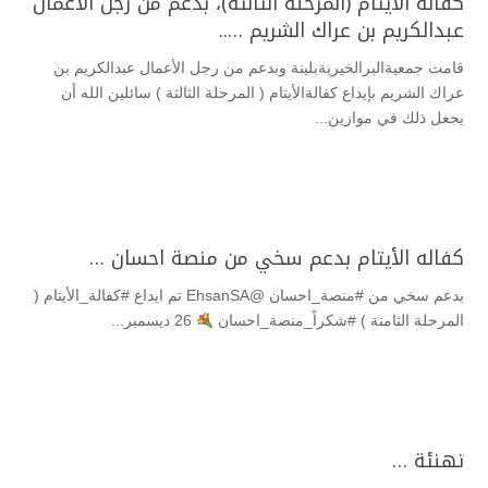
كفالة الأيتام (المرحلة الثالثة)، بدعم من رجل الأعمال
عبدالكريم بن عراك الشريم …..
‏قامت جمعيةالبرالخيريةبلينة ‏وبدعم من رجل الأعمال عبدالكريم بن
عراك الشريم ‏بإيداع كفالةالأيتام ‏( المرحلة الثالثة ) ‏سائلين الله أن
يجعل ذلك في موازين...
كفاله الأيتام بدعم سخي من منصة احسان …
بدعم سخي من #منصة_احسان @EhsanSA تم ايداع #كفالة_الأيتام (
المرحلة الثامنة ) #شكراً_منصة_احسان
26 ديسمبر...
تهنئة …