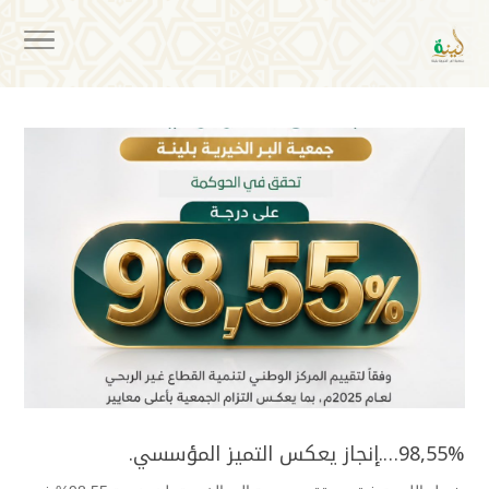
98,55%….إنجاز يعكس التميز المؤسسي.